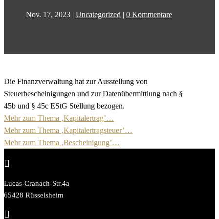
Nov. 17, 2023
|
Uncategorized
|
0 Kommentare
Die Finanzverwaltung hat zur Ausstellung von
Steuerbescheinigungen und zur Datenübermittlung nach §
45b und § 45c EStG Stellung bezogen.
Mehr zum Thema ‚Kapitalertrag’…
Mehr zum Thema ‚Kapitalertragsteuer’…
Mehr zum Thema ‚Bescheinigung’…

Lucas-Cranach-Str.4a
65428 Rüsselsheim
