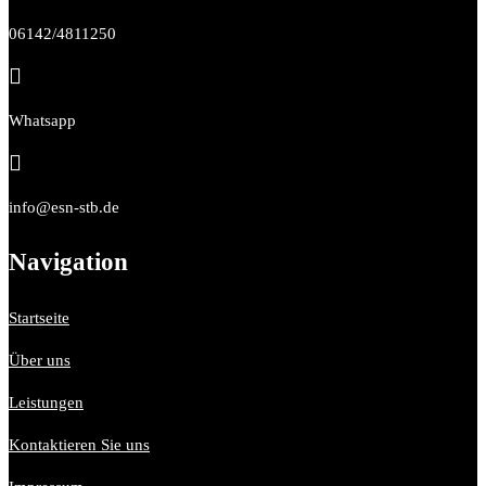
06142/4811250

Whatsapp

info@esn-stb.de
Navigation
Startseite
Über uns
Leistungen
Kontaktieren Sie uns