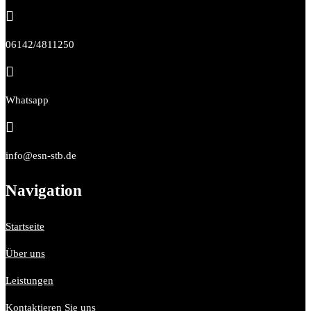

06142/4811250

Whatsapp

info@esn-stb.de
Navigation
Startseite
Über uns
Leistungen
Kontaktieren Sie uns