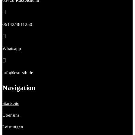
65428 Rüsselsheim

06142/4811250

Whatsapp

info@esn-stb.de
Navigation
Startseite
Über uns
Leistungen