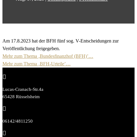
Am 17.8.2023 hat der BFH fünf sog. V-Entscheidungen zur
Veröffentlichung freigegeben.
Mehr zum Thema ‚Bundesfinanzhof (BFH)’…
Mehr zum Thema ‚BFH-Urteile’…

Lucas-Cranach-Str.4a
65428 Rüsselsheim

06142/4811250
