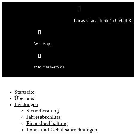

Lucas-Cranach-Str.4a 65428 Rü

Whatsapp

info@esn-stb.de
Startseite
Über uns
Leistungen
Steuerberatung
Jahresabschluss
Finanzbuchhaltung
Lohn- und Gehaltsabrechnungen