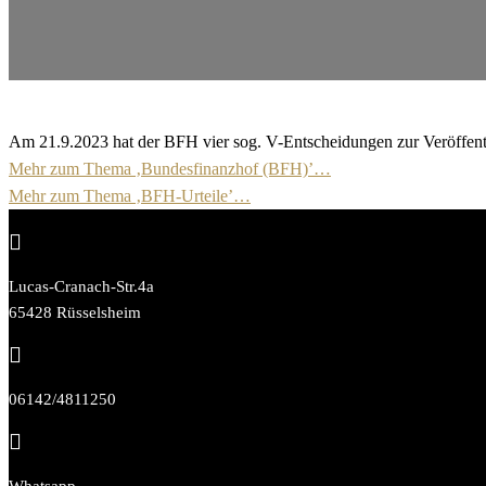
Am 21.9.2023 hat der BFH vier sog. V-Entscheidungen zur Veröffent
Mehr zum Thema ‚Bundesfinanzhof (BFH)’…
Mehr zum Thema ‚BFH-Urteile’…

Lucas-Cranach-Str.4a
65428 Rüsselsheim

06142/4811250

Whatsapp