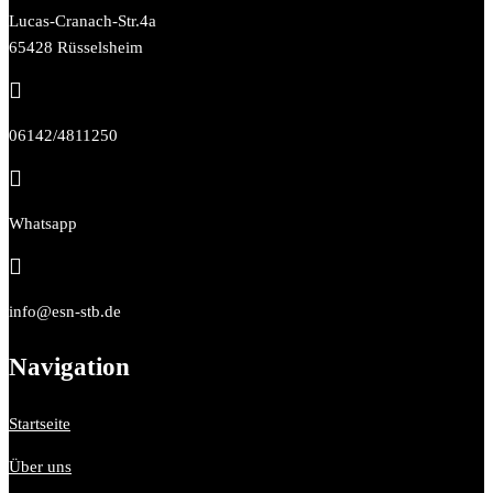
Lucas-Cranach-Str.4a
65428 Rüsselsheim

06142/4811250

Whatsapp

info@esn-stb.de
Navigation
Startseite
Über uns