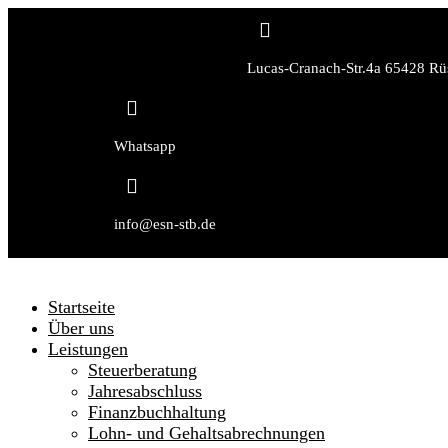

Lucas-Cranach-Str.4a 65428 Rü

Whatsapp

info@esn-stb.de
Startseite
Über uns
Leistungen
Steuerberatung
Jahresabschluss
Finanzbuchhaltung
Lohn- und Gehaltsabrechnungen