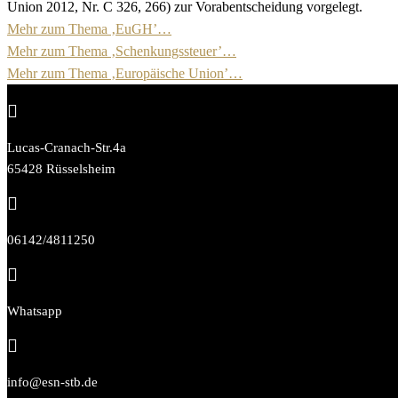
Union 2012, Nr. C 326, 266) zur Vorabentscheidung vorgelegt.
Mehr zum Thema ‚EuGH’…
Mehr zum Thema ‚Schenkungssteuer’…
Mehr zum Thema ‚Europäische Union’…

Lucas-Cranach-Str.4a
65428 Rüsselsheim

06142/4811250

Whatsapp

info@esn-stb.de