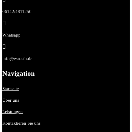
06142/4811250

Whatsapp

info@esn-stb.de
Navigation
Startseite
Über uns
Leistungen
Kontaktieren Sie uns