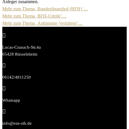
Anleger zusammen.
Mehr zum Thema ‚Bundesfinanzhof (BFH)’…
Mehr zum Thema ‚BFH-Urteile’…
Mehr zum Thema ‚Anhängige Verfahren’…

Lucas-Cranach-Str.4a
65428 Rüsselsheim

06142/4811250

Whatsapp

info@esn-stb.de