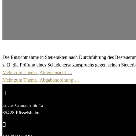
Die Einsichtnahme in Steuerakten nach Durchführung des Besteuerungs
z. B. die Prüfung eines Schadenersatzanspruchs gegen seinen Steuerbe
Mehr zum Thema ‚Akteneinsicht’…
Mehr zum Thema ‚Abgabenordnung’…

Lucas-Cranach-Str.4a
65428 Rüsselsheim
