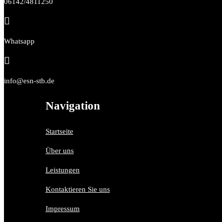
06142/4811250

Whatsapp

info@esn-stb.de
Navigation
Startseite
Über uns
Leistungen
Kontaktieren Sie uns
Impressum