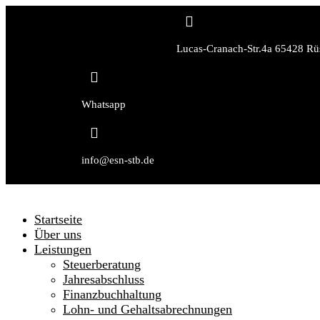

Lucas-Cranach-Str.4a 65428 Rü

Whatsapp

info@esn-stb.de
Startseite
Über uns
Leistungen
Steuerberatung
Jahresabschluss
Finanzbuchhaltung
Lohn- und Gehaltsabrechnungen