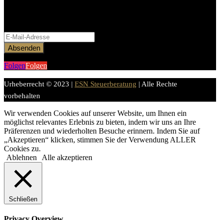
Bitte aktiviere JavaScript in deinem Browser, um dieses
Formular fertigzustellen.
Absenden
Folgen
Folgen
Urheberrecht © 2023 |
ESN Steuerberatung
| Alle Rechte
vorbehalten
Wir verwenden Cookies auf unserer Website, um Ihnen ein
möglichst relevantes Erlebnis zu bieten, indem wir uns an Ihre
Präferenzen und wiederholten Besuche erinnern. Indem Sie auf
„Akzeptieren“ klicken, stimmen Sie der Verwendung ALLER
Cookies zu.
Ablehnen
Alle akzeptieren
Schließen
Privacy Overview