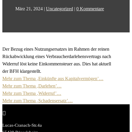
März 21, 2024
|
Uncategorized
|
0 Kommentare
Der Bezug eines Nutzungsersatzes im Rahmen der reinen
Rückabwicklung eines Verbraucherdarlehensvertrags nach
Widerruf löst keine Einkommensteuer aus. Dies hat aktuell
der BFH klargestellt.
Mehr zum Thema ‚Einkünfte aus Kapitalvermögen’…
Mehr zum Thema ‚Darlehen’…
Mehr zum Thema ‚Widerruf’…
Mehr zum Thema ‚Schadensersatz’…

Lucas-Cranach-Str.4a