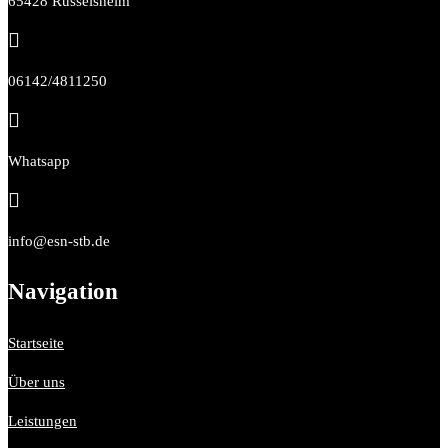
65428 Rüsselsheim

06142/4811250

Whatsapp

info@esn-stb.de
Navigation
Startseite
Über uns
Leistungen