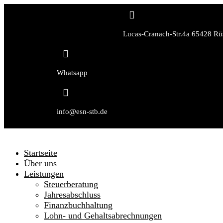

Lucas-Cranach-Str.4a 65428 Rü

Whatsapp

info@esn-stb.de
Startseite
Über uns
Leistungen
Steuerberatung
Jahresabschluss
Finanzbuchhaltung
Lohn- und Gehaltsabrechnungen