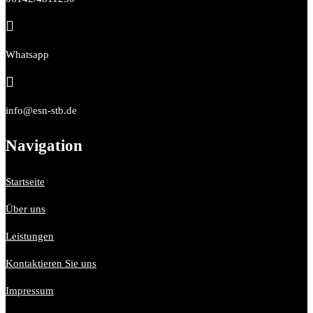

Whatsapp

info@esn-stb.de
Navigation
Startseite
Über uns
Leistungen
Kontaktieren Sie uns
Impressum