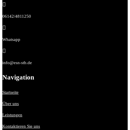

06142/4811250

Whatsapp

info@esn-stb.de
Navigation
Startseite
Über uns
Leistungen
Kontaktieren Sie uns