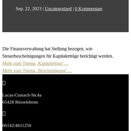
Sep. 22, 2023
|
Uncategorized
|
0 Kommentare
Die Finanzverwaltung hat Stellung bezogen, wie
Steuerbescheinigungen für Kapitalerträge berichtigt werden.
Mehr zum Thema ‚Kapitalertrag’…
Mehr zum Thema ‚Bescheinigung’…

Lucas-Cranach-Str.4a
65428 Rüsselsheim

06142/4811250