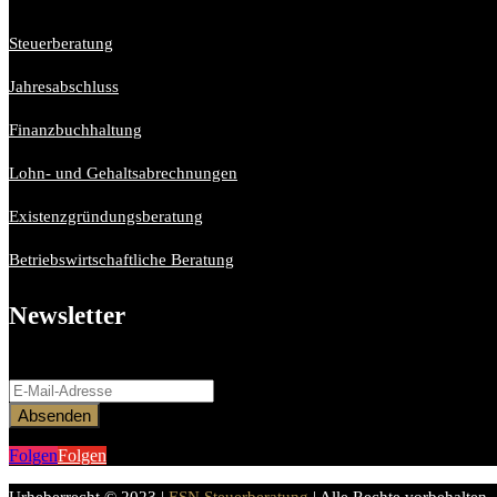
Steuerberatung
Jahresabschluss
Finanzbuchhaltung
Lohn- und Gehaltsabrechnungen
Existenzgründungsberatung
Betriebswirtschaftliche Beratung
Newsletter
Bitte aktiviere JavaScript in deinem Browser, um dieses Formular ferti
Absenden
Folgen
Folgen
Urheberrecht © 2023 |
ESN Steuerberatung
| Alle Rechte vorbehalten