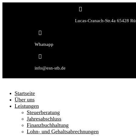

Lucas-Cranach-Str.4a 65428 Rü

Whatsapp

info@esn-stb.de
Startseite
Über uns
Leistungen
Steuerberatung
Jahresabschluss
Finanzbuchhaltung
Lohn- und Gehaltsabrechnungen