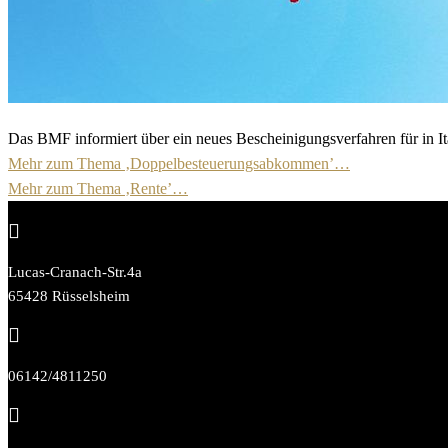
Das BMF informiert über ein neues Bescheinigungsverfahren für in Ita
Mehr zum Thema ‚Doppelbesteuerungsabkommen’…
Mehr zum Thema ‚Rente’…

Lucas-Cranach-Str.4a
65428 Rüsselsheim

06142/4811250
