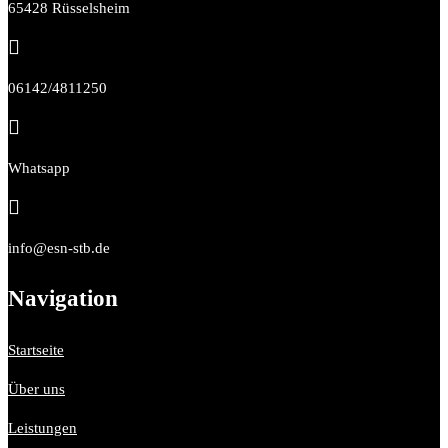
65428 Rüsselsheim

06142/4811250

Whatsapp

info@esn-stb.de
Navigation
Startseite
Über uns
Leistungen