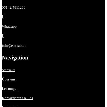
06142/4811250

Whatsapp

info@esn-stb.de
Navigation
Startseite
Über uns
Leistungen
Kontaktieren Sie uns