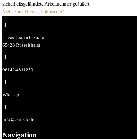
sicherheitsgefährdete Arbeitnehmer geäußert.
Mehr zum Thema ‚Lohnsteuer’…

Lucas-Cranach-Str.4a
65428 Rüsselsheim

06142/4811250

Whatsapp

info@esn-stb.de
Navigation