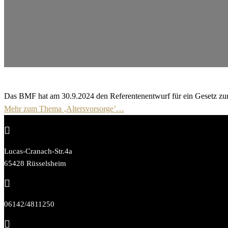
Das BMF hat am 30.9.2024 den Referentenentwurf für ein Gesetz zur R
Mehr zum Thema ‚Altersvorsorge’…

Lucas-Cranach-Str.4a
65428 Rüsselsheim

06142/4811250
