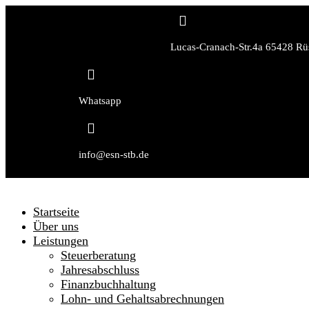

Lucas-Cranach-Str.4a 65428 Rü

Whatsapp

info@esn-stb.de
Startseite
Über uns
Leistungen
Steuerberatung
Jahresabschluss
Finanzbuchhaltung
Lohn- und Gehaltsabrechnungen