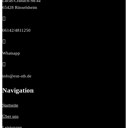
Lucas-Cranach-Str.4a
65428 Rüsselsheim

06142/4811250

Whatsapp

info@esn-stb.de
Navigation
Startseite
Über uns
Leistungen