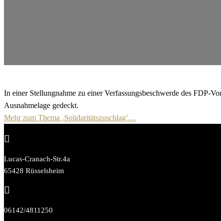
In einer Stellungnahme zu einer Verfassungsbeschwerde des FDP-Vors
Ausnahmelage gedeckt.
Mehr zum Thema ‚Solidaritätszuschlag’…

Lucas-Cranach-Str.4a
65428 Rüsselsheim

06142/4811250