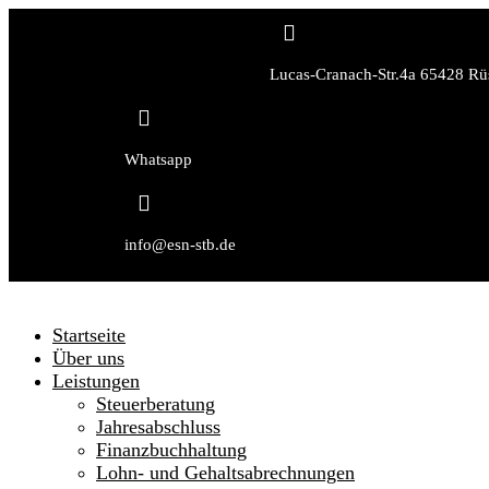

Lucas-Cranach-Str.4a 65428 Rü

Whatsapp

info@esn-stb.de
Startseite
Über uns
Leistungen
Steuerberatung
Jahresabschluss
Finanzbuchhaltung
Lohn- und Gehaltsabrechnungen