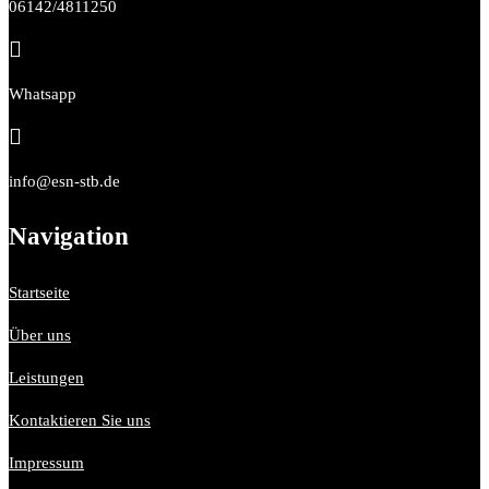
06142/4811250

Whatsapp

info@esn-stb.de
Navigation
Startseite
Über uns
Leistungen
Kontaktieren Sie uns
Impressum