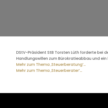
DStV-Präsident StB Torsten Lüth forderte bei d
Handlungswillen zum Bürokratieabbau und ein kl
Mehr zum Thema ‚Steuerberatung’…
Mehr zum Thema ‚Steuerberater’…