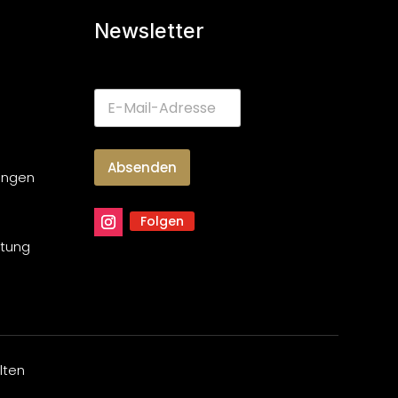
Newsletter
Absenden
ungen
Folgen
atung
lten