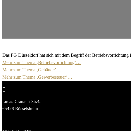
Das FG Düsseldorf hat sich mit dem Begriff der Betriebsvorrichtun
Mehr zum Thema ‚Betriebsvorrichtung’…
Mehr zum Thema ‚Gebäude’…
Mehr zum Thema ‚Gewerbesteuer’…

Lucas-Cranach-Str.4a
65428 Rüsselsheim
