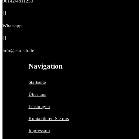
06142/4811250

Whatsapp

info@esn-stb.de
Navigation
Startseite
Über uns
Leistungen
Kontaktieren Sie uns
Impressum