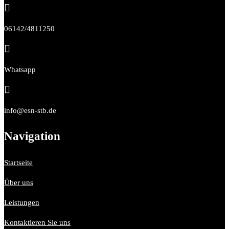

06142/4811250

Whatsapp

info@esn-stb.de
Navigation
Startseite
Über uns
Leistungen
Kontaktieren Sie uns