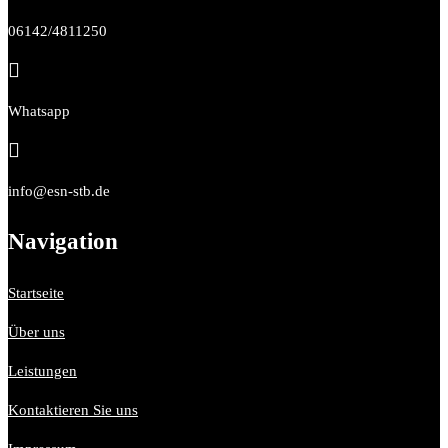
06142/4811250

Whatsapp

info@esn-stb.de
Navigation
Startseite
Über uns
Leistungen
Kontaktieren Sie uns