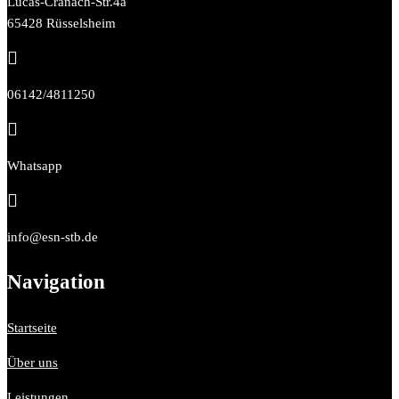
Lucas-Cranach-Str.4a
65428 Rüsselsheim

06142/4811250

Whatsapp

info@esn-stb.de
Navigation
Startseite
Über uns
Leistungen