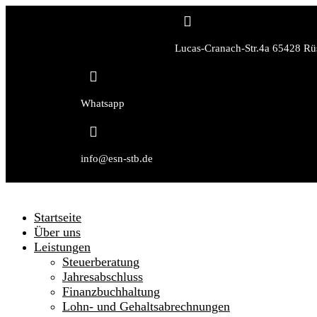

Lucas-Cranach-Str.4a 65428 Rü

Whatsapp

info@esn-stb.de
Startseite
Über uns
Leistungen
Steuerberatung
Jahresabschluss
Finanzbuchhaltung
Lohn- und Gehaltsabrechnungen