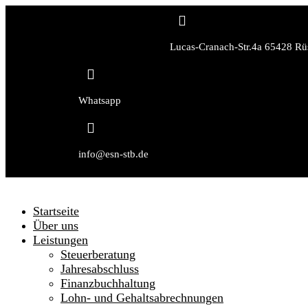

Lucas-Cranach-Str.4a 65428 Rü

Whatsapp

info@esn-stb.de
Startseite
Über uns
Leistungen
Steuerberatung
Jahresabschluss
Finanzbuchhaltung
Lohn- und Gehaltsabrechnungen