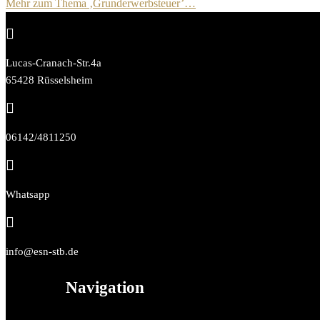
Mehr zum Thema ‚Grunderwerbsteuer’…

Lucas-Cranach-Str.4a
65428 Rüsselsheim

06142/4811250

Whatsapp

info@esn-stb.de
Navigation