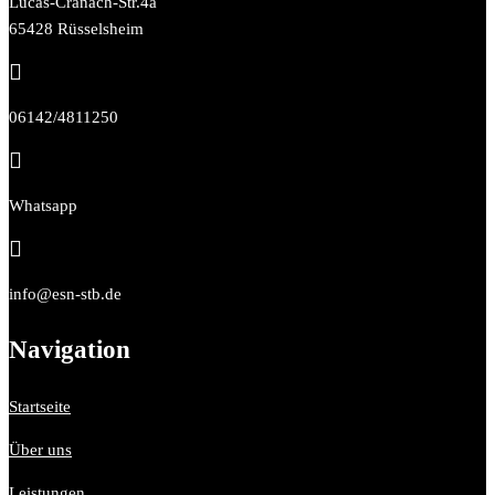
Lucas-Cranach-Str.4a
65428 Rüsselsheim

06142/4811250

Whatsapp

info@esn-stb.de
Navigation
Startseite
Über uns
Leistungen