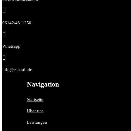

06142/4811250

Whatsapp

info@esn-stb.de
Navigation
Startseite
Über uns
Leistungen