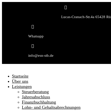

Lucas-Cranach-Str.4a 65428 Rü

Whatsapp

info@esn-stb.de
Startseite
Über uns
Leistungen
Steuerberatung
Jahresabschluss
Finanzbuchhaltung
Lohn- und Gehaltsabrechnungen