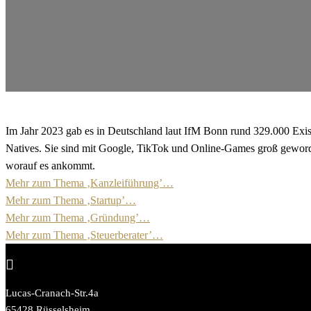
Im Jahr 2023 gab es in Deutschland laut IfM Bonn rund 329.000 Exis
Natives. Sie sind mit Google, TikTok und Online-Games groß geworden
worauf es ankommt.
Mehr zum Thema ‚Kanzleiführung’…
Mehr zum Thema ‚Startup’…
Mehr zum Thema ‚Gründung’…
Mehr zum Thema ‚Steuerberater’…

Lucas-Cranach-Str.4a
65428 Rüsselsheim