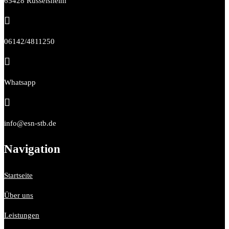
65428 Rüsselsheim

06142/4811250

Whatsapp

info@esn-stb.de
Navigation
Startseite
Über uns
Leistungen